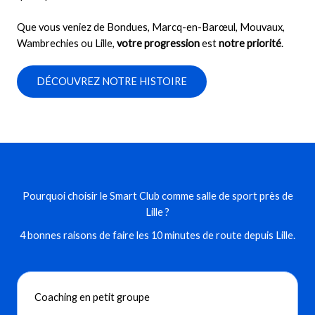
Que vous veniez de Bondues, Marcq-en-Barœul, Mouvaux,
Wambrechies ou Lille,
votre progression
est
notre priorité
.
DÉCOUVREZ NOTRE HISTOIRE
Pourquoi choisir le Smart Club comme salle de sport près de
Lille ?
4 bonnes raisons de faire les 10 minutes de route depuis Lille.
Coaching en petit groupe