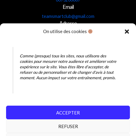
Email
teamsmartclub@gmail.com
Adresse
On utilise des cookies
5c Rdpt des Ravennes 59910 Bondues
(Complexe PadelBreak)
Horaires
Lun, Mar, Mer, Ven : 6h15 – 20h15
Comme (presque) tous les sites, nous utilisons des
cookies pour mesurer notre audience et améliorer votre
Jeudi : 6h15 – 19h15
expérience sur le site. Vous êtes libre d'accepter, de
Sam – Dim : 9h00 – 13h00
refuser ou de personnaliser et de changer d'avis à tout
moment. Aucun impact sur votre entraînement, promis.
Mentions légales
|
Politique de confidentialité
|
Conditions
générales de vente
ACCEPTER
REFUSER
HYROX est une marque déposée. Ce site propose des services